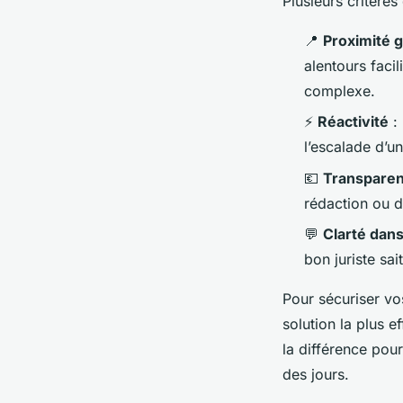
Plusieurs critères
📍
Proximité 
alentours faci
complexe.
⚡
Réactivité
: 
l’escalade d’un
💶
Transparen
rédaction ou d
💬
Clarté dans
bon juriste sai
Pour sécuriser vo
solution la plus 
la différence pou
des jours.