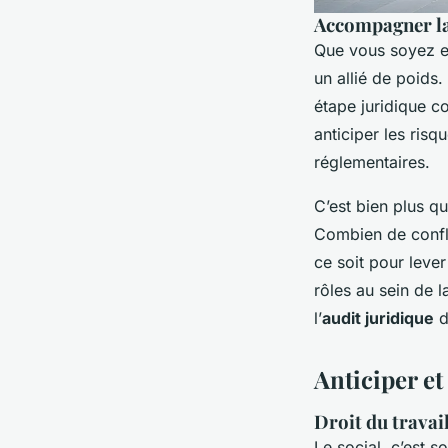
Accompagner la 
Que vous soyez en
un allié de poids
étape juridique co
anticiper les risq
réglementaires.
C’est bien plus qu
Combien de confl
ce soit pour lever
rôles au sein de l
l’
audit juridique
d
Anticiper et
Droit du travai
Le social, c’est s