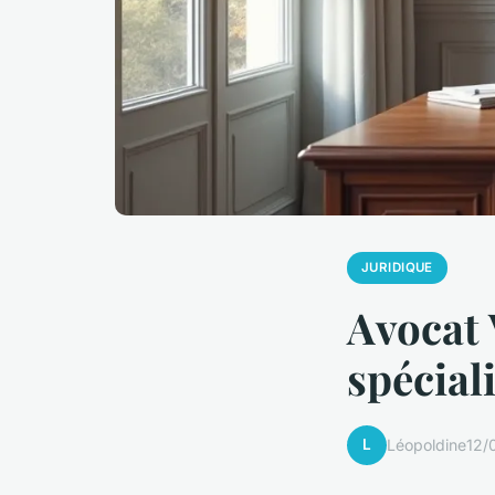
JURIDIQUE
Avocat 
spécial
L
Léopoldine
12/