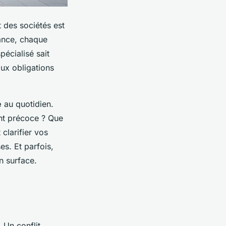
t des sociétés est
nance, chaque
pécialisé sait
aux obligations
e
au quotidien.
nt précoce ? Que
clarifier vos
es. Et parfois,
n surface.
 Un conflit