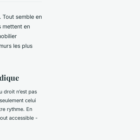
… Tout semble en
s mettent en
obilier
murs les plus
idique
u droit n’est pas
 seulement celui
tre rythme. En
tout accessible -