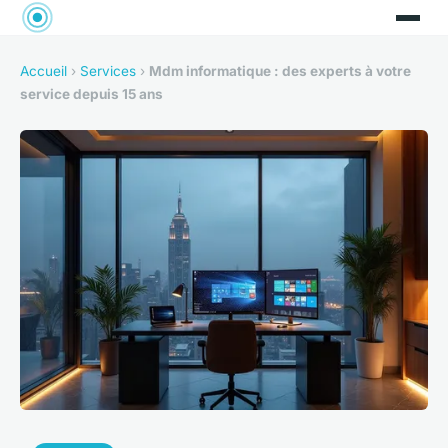
Accueil
›
Services
›
Mdm informatique : des experts à votre
service depuis 15 ans