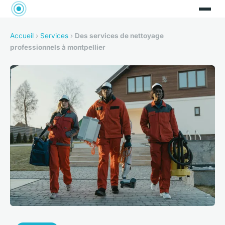
Accueil
›
Services
›
Des services de nettoyage
professionnels à montpellier