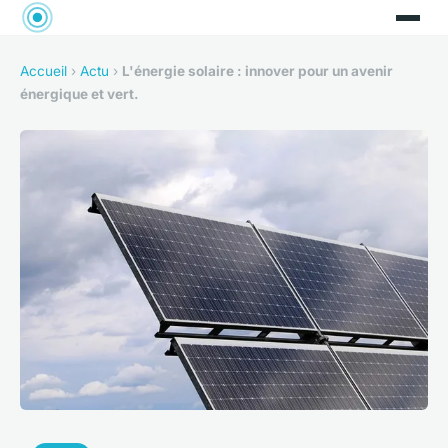
Accueil
›
Actu
›
L'énergie solaire : innover pour un avenir
énergique et vert.