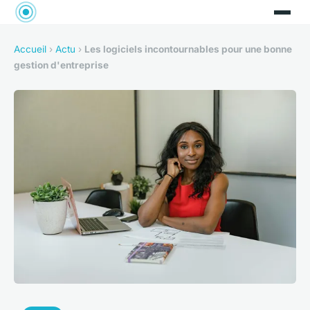
Accueil
›
Actu
›
Les logiciels incontournables pour une bonne
gestion d'entreprise